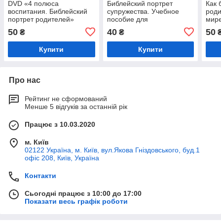
DVD «4 полюса
Библейский портрет
Как 
воспитания. Библейский
супружества. Учебное
роди
портрет родителей»
пособие для
мире
видеосеминара
50
40
50
₴
₴
Купити
Купити
Про нас
Рейтинг не сформований
Менше 5 відгуків за останній рік
Працює з 10.03.2020
м. Київ
02122 Україна, м. Київ, вул.Якова Гніздовського, буд.1
офіс 208, Київ, Україна
Контакти
Сьогодні працює з 10:00 до 17:00
Показати весь графік роботи