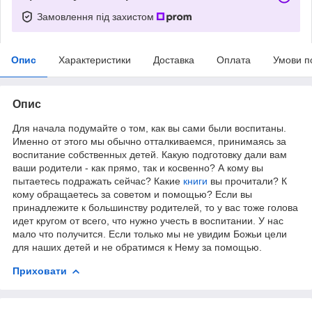
Замовлення під захистом
Опис
Характеристики
Доставка
Оплата
Умови п
Опис
Для начала подумайте о том, как вы сами были воспитаны.
Именно от этого мы обычно отталкиваемся, принимаясь за
воспитание собственных детей. Какую подготовку дали вам
ваши родители - как прямо, так и косвенно? А кому вы
пытаетесь подражать сейчас? Какие
книги
вы прочитали? К
кому обращаетесь за советом и помощью? Если вы
принадлежите к большинству родителей, то у вас тоже голова
идет кругом от всего, что нужно учесть в воспитании. У нас
мало что получится. Если только мы не увидим Божьи цели
для наших детей и не обратимся к Нему за помощью.
Приховати