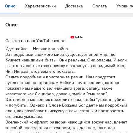
Опис
Характеристики
Доставка
Оплата
Умови п
Опис
Ссылка на наш YouTube канал:
Идет война… Невидимая война…
За пределами видимого мира существует иной мир, где
бушуют невидимые битвы. Они реальны. Они опасны. И если
вы готовы снять с глаз повязку и заглянуть в невидимый мир,
Чип Ингрэм готов вам его показать.
Сядьте поудобнее и пристегните ремни. Нам предстоит
путешествие по страницам Библии - путешествие, которое
покажет нам нашего величайшего врага, сатану, также
известного как Люцифер, дракон, змей и "сын зари".
Этот лжец и мошенник приходит к нам, чтобы "украсть, убить
и погубить". Однако в Слове Божьем Бог дает нам подробный
план, как разоблачить искусную ложь сатаны и противостать
его злым умыслам.
Вселенский конфликт, разворачивающийся вокруг нас, влечет
за собой последствия в вечности, как для нас, так и для