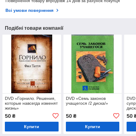
Повернення товару впродовж 14 днів за рахунок покупця
Всі умови повернення
Подібні товари компанії
DVD «Горнило. Решения,
DVD «Семь законов
DVD 
которые навсегда изменят
учащегося /2 диска/»
супр
жизнь»
диск
50
50
50
₴
₴
Купити
Купити