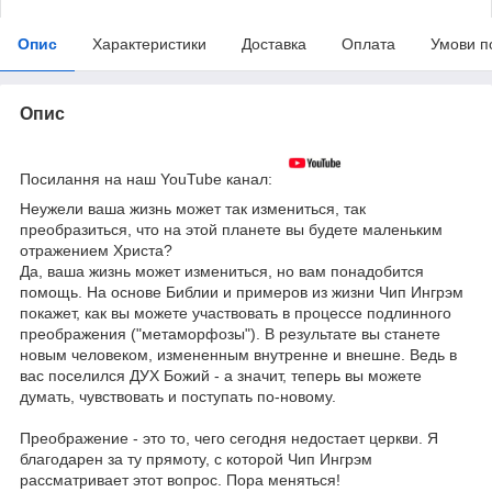
Опис
Характеристики
Доставка
Оплата
Умови п
Опис
Посилання на наш YouTube канал:
Неужели ваша жизнь может так измениться, так
преобразиться, что на этой планете вы будете маленьким
отражением Христа?
Да, ваша жизнь может измениться, но вам понадобится
помощь. На основе Библии и примеров из жизни Чип Ингрэм
покажет, как вы можете участвовать в процессе подлинного
преображения ("метаморфозы"). В результате вы станете
новым человеком, измененным внутренне и внешне. Ведь в
вас поселился ДУХ Божий - а значит, теперь вы можете
думать, чувствовать и поступать по-новому.
Преображение - это то, чего сегодня недостает церкви. Я
благодарен за ту прямоту, с которой Чип Ингрэм
рассматривает этот вопрос. Пора меняться!