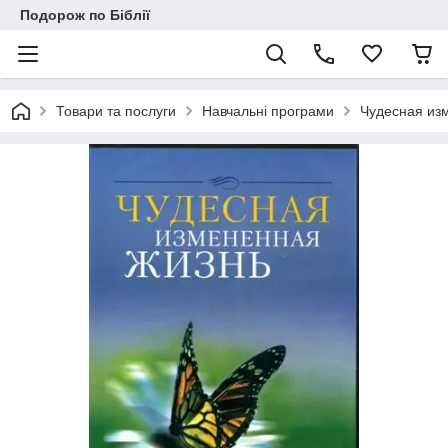
Подорож по Біблії
Товари та послуги
Навчальні програми
Чудесная из