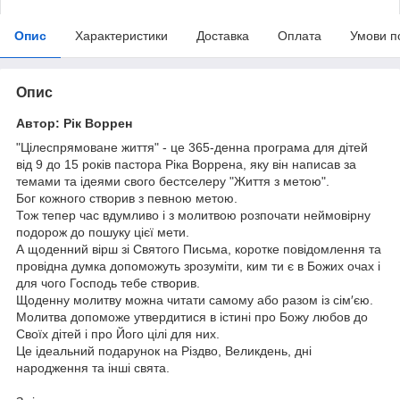
Опис
Характеристики
Доставка
Оплата
Умови п
Опис
Автор: Рік Воррен
"Цілеспрямоване життя" - це 365-денна програма для дітей
від 9 до 15 років пастора Ріка Воррена, яку він написав за
темами та ідеями свого бестселеру "Життя з метою".
Бог кожного створив з певною метою.
Тож тепер час вдумливо і з молитвою розпочати неймовірну
подорож до пошуку цієї мети.
А щоденний вірш зі Святого Письма, коротке повідомлення та
провідна думка допоможуть зрозуміти, ким ти є в Божих очах і
для чого Господь тебе створив.
Щоденну молитву можна читати самому або разом із сім′єю.
Молитва допоможе утвердитися в істині про Божу любов до
Своїх дітей і про Його цілі для них.
Це ідеальний подарунок на Різдво, Великдень, дні
народження та інші свята.