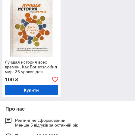
Лучшая история всех
времен. Как Бог возлюбил
мир. 36 уроков для
семейного чтения из
100
₴
Ветхого Завета
Купити
Про нас
Рейтинг не сформований
Менше 5 відгуків за останній рік