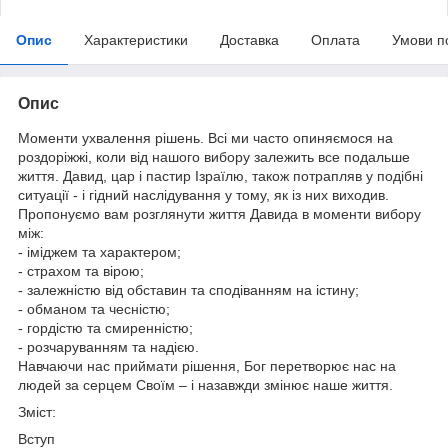
Опис
Характеристики
Доставка
Оплата
Умови п
Опис
Моменти ухвалення рішень. Всі ми часто опиняємося на
роздоріжжі, коли від нашого вибору залежить все подальше
життя. Давид, цар і пастир Ізраїлю, також потрапляв у подібні
ситуації - і гідний наслідування у тому, як із них виходив.
Пропонуємо вам розглянути життя Давида в моменти вибору
між:
- іміджем та характером;
- страхом та вірою;
- залежністю від обставин та сподіванням на істину;
- обманом та чесністю;
- гордістю та смиренністю;
- розчаруванням та надією.
Навчаючи нас приймати рішення, Бог перетворює нас на
людей за серцем Своїм – і назавжди змінює наше життя.
Зміст:
Вступ