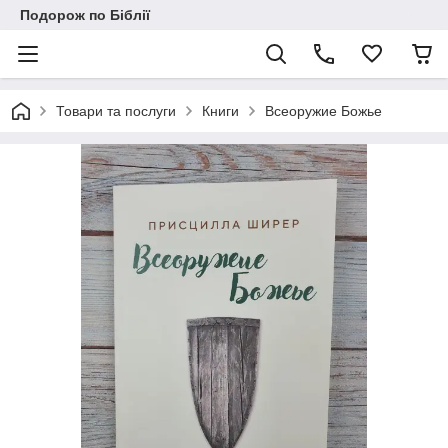
Подорож по Біблії
Товари та послуги
Книги
Всеоружие Божье