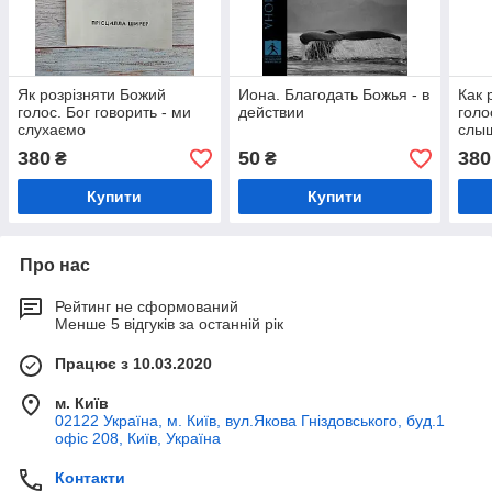
Як розрізняти Божий
Иона. Благодать Божья - в
Как 
голос. Бог говорить - ми
действии
голо
слухаємо
слы
380
50
380
₴
₴
Купити
Купити
Про нас
Рейтинг не сформований
Менше 5 відгуків за останній рік
Працює з 10.03.2020
м. Київ
02122 Україна, м. Київ, вул.Якова Гніздовського, буд.1
офіс 208, Київ, Україна
Контакти