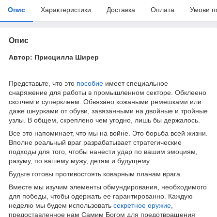
Опис
Характеристики
Доставка
Оплата
Умови п
Опис
Автор: Присцилла Ширер
Представьте, что это
пособие
имеет специальное
снаряжение для работы в промышленном секторе. Обклеено
скотчем и суперклеем. Обвязано кожаными ремешками или
даже шнурками от обуви, завязанными на двойные и тройные
узлы. В общем, скреплено чем угодно, лишь бы держалось.
Все это напоминает, что мы на войне. Это борьба всей жизни.
Вполне реальный враг разрабатывает стратегические
подходы для того, чтобы нанести удар по вашим эмоциям,
разуму, по вашему мужу, детям и будущему
Будьте готовы противостоять коварным планам врага.
Вместе мы изучим элементы обмундирования, необходимого
для победы, чтобы одержать ее гарантированно. Каждую
неделю мы будем использовать
секретное оружие
,
предоставленное нам Самим Богом для предотвращения