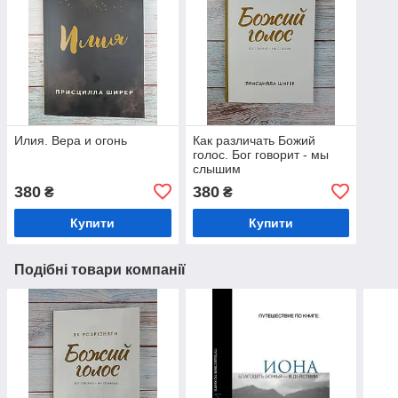
Илия. Вера и огонь
Как различать Божий
голос. Бог говорит - мы
слышим
380
380
₴
₴
Купити
Купити
Подібні товари компанії