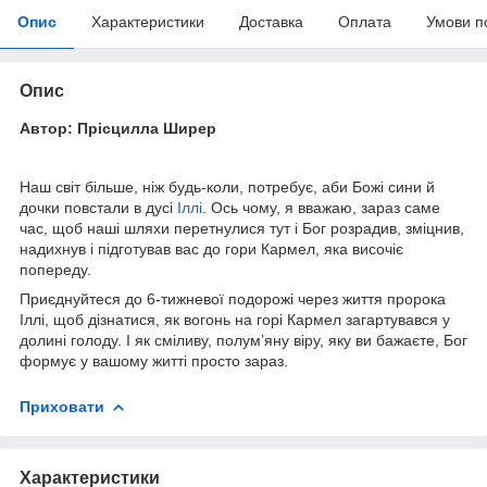
Опис
Характеристики
Доставка
Оплата
Умови п
Опис
Автор: Прісцилла Ширер
Наш світ більше, ніж будь-коли, потребує, аби Божі сини й
дочки повстали в дусі
Іллі
. Ось чому, я вважаю, зараз саме
час, щоб наші шляхи перетнулися тут і Бог розрадив, зміцнив,
надихнув і підготував вас до гори Кармел, яка височіє
попереду.
Приєднуйтеся до 6-тижневої подорожі через життя пророка
Іллі, щоб дізнатися, як вогонь на горі Кармел загартувався у
долині голоду. І як сміливу, полум’яну віру, яку ви бажаєте, Бог
формує у вашому житті просто зараз.
Приховати
Характеристики